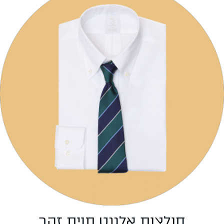
חולצות אלגנט תוית זהב