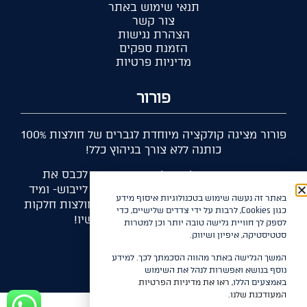
תנאי שימוש באתר
צור קשר
הצהרת נגישות
הזמנת ספקים
מדיניות פרטיות
פורור
פורור מציגה קולקציה מיוחדת לגברים של חולצות 100%
כותנה ללא צורך בגיהוץ כלל!
הפיתוח הטכנולוגי של פורור מאפשר לכבס את
החולצות במכונת כביסה ביתית, לתלות לייבוש- ומיד
באתר זה נעשה שימוש בטכנולוגיות איסוף מידע
ללבוש, ללא צורך בגיהוץ. תוכלו להנות מחולצות חלקות
כגון Cookies, לרבות על ידי צדדים שלישיים, כדי
ויפות הנראות כאילו גוהצו עכשיו!
לספק לך חוויית גלישה טובה יותר וכן למטרות
סטטיסטיקה, איפיון ושיווק.
המשך הגלישה באתר מהווה הסכמתך לכך. למידע
נוסף בנושא ואפשרות לנהל את השימוש
באמצעים הללו,
ראו את מדיניות הפרטיות
המעודכנת שלנו.
עיצוב: אקסטרה פלוס בניה: רז